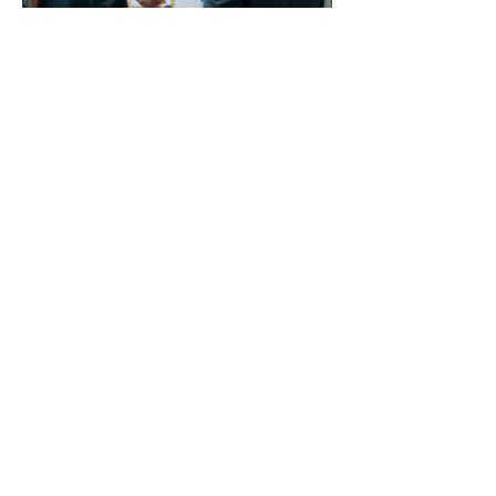
03.
専門家ガイダンスパッケー
ジ
経験豊富な専門家が、貴社のビジネス
課題に対して実践的なアドバイスと戦
略を提供します。市場の動向を踏まえ
た洞察と、具体的な実行計画の立案を
支援し、成長の軌跡を共に描きます。
さらに表示
​株式会社西都電機商会
本社・九州営業所
〒812-0007
福岡市博多区東比恵2-22-36
TEL:
0120-004-045