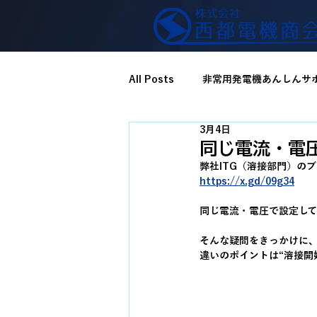
All Posts
非常用発電機あんしんサ
3月4日
同じ電流・電
弊社ITG（溶接部門）の
https://x.gd/09g34
同じ電流・電圧で設定し
そんな疑問をきっかけに、YD
違いのポイントは“溶接開